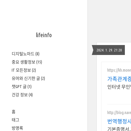
lifeinfo
2024. 1. 29. 21:20
디지털노마드
(8)
중요 생활정보
(15)
https://kh.mon
IT 모든정보
(2)
유머와 신기한 글
(2)
가족관계증
챗GPT 글
(1)
인터넷 무인
건강 정보
(4)
홈
http://blog.na
태그
번역행정사
방명록
기본증명서,